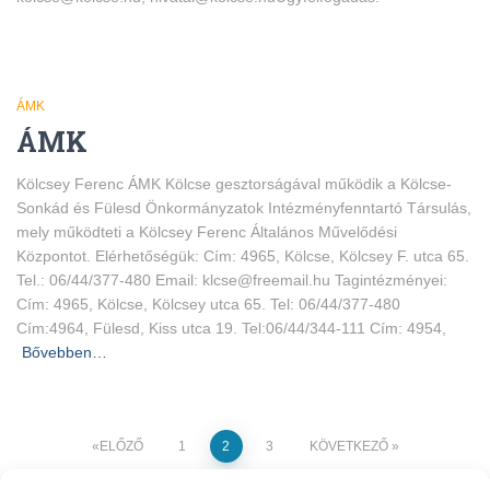
ÁMK
ÁMK
Kölcsey Ferenc ÁMK Kölcse gesztorságával működik a Kölcse-
Sonkád és Fülesd Önkormányzatok Intézményfenntartó Társulás,
mely működteti a Kölcsey Ferenc Általános Művelődési
Központot. Elérhetőségük: Cím: 4965, Kölcse, Kölcsey F. utca 65.
Tel.: 06/44/377-480 Email: klcse@freemail.hu Tagintézményei:
Cím: 4965, Kölcse, Kölcsey utca 65. Tel: 06/44/377-480
Cím:4964, Fülesd, Kiss utca 19. Tel:06/44/344-111 Cím: 4954,
Bővebben…
Bejegyzések
ELŐZŐ
1
2
3
KÖVETKEZŐ