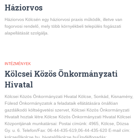
Háziorvos
Háziorvos Kölcsén egy háziorvosi praxis működik, illetve van
fogorvosi rendelő, mely több környékbeli település fogászati
alapellátását szolgálja.
INTÉZMÉNYEK
Kölcsei Közös Önkormányzati
Hivatal
Kölcsei Közös Önkormányzati Hivatal Kölcse, Sonkád, Kisnamény,
Fülesd Önkormányzatok a feladataik ellátátására önállóan
gazdálkodó költségvetési szervet, Kölcsei Közös Önkormányzati
Hivatalt hoztak létre.Kölcse Közös Önkormányzati Hivatal Kölcsei
Központjának munkatársai: Postai címünk: 4965, Kölcse, Dózsa
Gy. u. 6. Telefon/Fax: 06-44-435-619,06-44-435-620 E-mail cím:
kolcse@kolcse.hu, hivatal@kolcse.huÜgyfélfogadás: