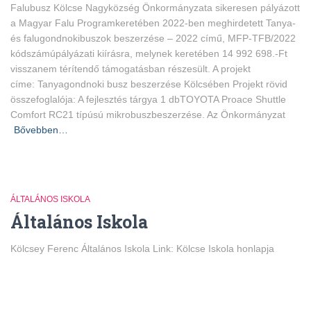
Falubusz Kölcse Nagyközség Önkormányzata sikeresen pályázott
a Magyar Falu Programkeretében 2022-ben meghirdetett Tanya-
és falugondnokibuszok beszerzése – 2022 című, MFP-TFB/2022
kódszámúpályázati kiírásra, melynek keretében 14 992 698.-Ft
visszanem térítendő támogatásban részesült. A projekt
címe: Tanyagondnoki busz beszerzése Kölcsében Projekt rövid
összefoglalója: A fejlesztés tárgya 1 dbTOYOTA Proace Shuttle
Comfort RC21 típúsú mikrobuszbeszerzése. Az Önkormányzat
Bővebben…
ÁLTALÁNOS ISKOLA
Általános Iskola
Kölcsey Ferenc Általános Iskola Link: Kölcse Iskola honlapja