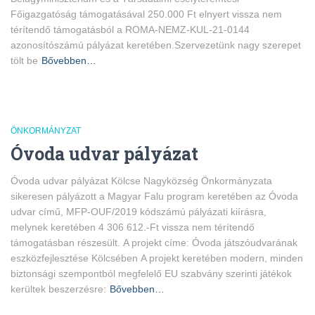
Főigazgatóság támogatásával 250.000 Ft elnyert vissza nem
térítendő támogatásból a ROMA-NEMZ-KUL-21-0144
azonosítószámú pályázat keretében.Szervezetünk nagy szerepet
tölt be
Bővebben…
ÖNKORMÁNYZAT
Óvoda udvar pályázat
Óvoda udvar pályázat Kölcse Nagyközség Önkormányzata
sikeresen pályázott a Magyar Falu program keretében az Óvoda
udvar című, MFP-OUF/2019 kódszámú pályázati kiírásra,
melynek keretében 4 306 612.-Ft vissza nem térítendő
támogatásban részesült. A projekt címe: Óvoda játszóudvarának
eszközfejlesztése Kölcsében A projekt keretében modern, minden
biztonsági szempontból megfelelő EU szabvány szerinti játékok
kerültek beszerzésre:
Bővebben…