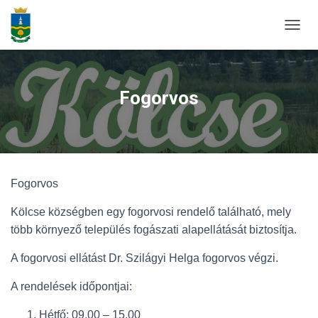
N
A
V
I
G
Fogorvos
Á
C
I
Ó
B
E
Fogorvos
-
/
K
Kölcse községben egy fogorvosi rendelő található, mely
I
több környező település fogászati alapellátását biztosítja.
K
A
A fogorvosi ellátást Dr. Szilágyi Helga fogorvos végzi.
P
C
A rendelések időpontjai:
S
O
Hétfő: 09.00 – 15.00