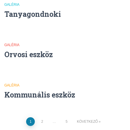
GALÉRIA
Tanyagondnoki
GALÉRIA
Orvosi eszköz
GALÉRIA
Kommunális eszköz
Bejegyzések
1
2
…
5
KÖVETKEZŐ