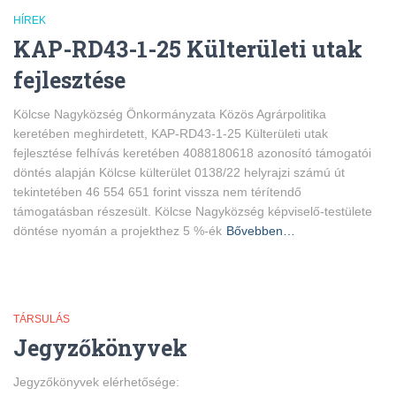
HÍREK
KAP-RD43-1-25 Külterületi utak
fejlesztése
Kölcse Nagyközség Önkormányzata Közös Agrárpolitika
keretében meghirdetett, KAP-RD43-1-25 Külterületi utak
fejlesztése felhívás keretében 4088180618 azonosító támogatói
döntés alapján Kölcse külterület 0138/22 helyrajzi számú út
tekintetében 46 554 651 forint vissza nem térítendő
támogatásban részesült. Kölcse Nagyközség képviselő-testülete
döntése nyomán a projekthez 5 %-ék
Bővebben…
TÁRSULÁS
Jegyzőkönyvek
Jegyzőkönyvek elérhetősége: