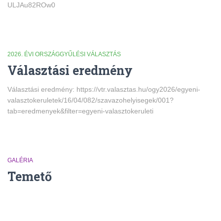
ULJAu82ROw0
2026. ÉVI ORSZÁGGYŰLÉSI VÁLASZTÁS
Választási eredmény
Választási eredmény: https://vtr.valasztas.hu/ogy2026/egyeni-
valasztokeruletek/16/04/082/szavazohelyisegek/001?
tab=eredmenyek&filter=egyeni-valasztokeruleti
GALÉRIA
Temető