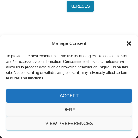
L
KERESÉS
Á
S
A
Manage Consent
To provide the best experiences, we use technologies like cookies to store
and/or access device information. Consenting to these technologies will
allow us to process data such as browsing behavior or unique IDs on this
site. Not consenting or withdrawing consent, may adversely affect certain
features and functions.
ACCEPT
© 2026 Kölcse | Minden jog fenntartva
DENY
VIEW PREFERENCES