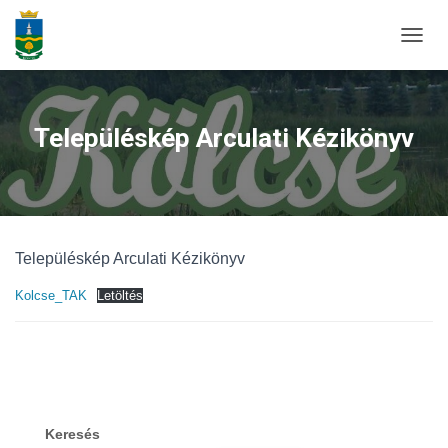
N
A
V
I
G
Településkép Arculati Kézikönyv
Á
C
I
Ó
B
E
Településkép Arculati Kézikönyv
-
/
Kolcse_TAK
Letöltés
K
I
K
A
P
C
S
O
Keresés